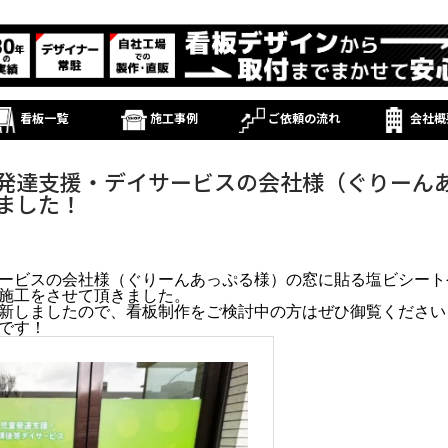
看板一覧
施工事例
ご依頼の流れ
会社概
発達支援・デイサービスの会社様（ぐりーん
ました！
ービスの会社様（ぐりーんあっぷる様）の窓に貼る塩ビシート
施工をさせて頂きました。
新しましたので、看板制作をご検討中の方はぜひ御覧ください
です！