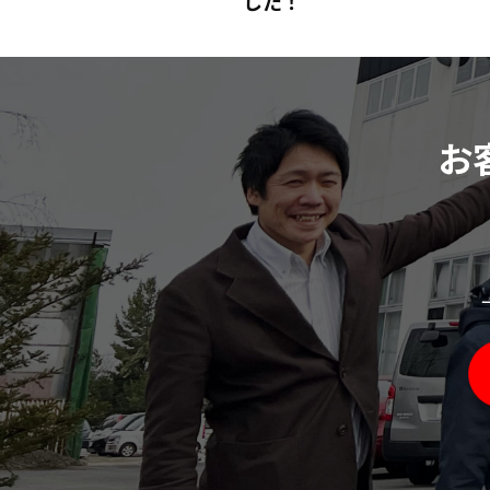
した！
お